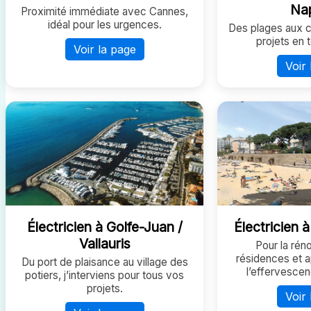
Na
Proximité immédiate avec Cannes,
idéal pour les urgences.
Des plages aux co
projets en 
Voir la page
Voir 
Électricien à Golfe-Juan /
Électricien 
Vallauris
Pour la rén
résidences et 
Du port de plaisance au village des
l’effervescen
potiers, j’interviens pour tous vos
projets.
Voir 