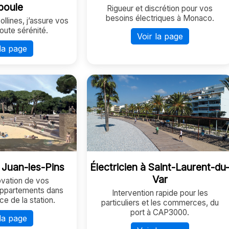
poule
Rigueur et discrétion pour vos
besoins électriques à Monaco.
llines, j’assure vos
toute sérénité.
Voir la page
la page
à Juan-les-Pins
Électricien à Saint-Laurent-du
Var
ovation de vos
appartements dans
Intervention rapide pour les
ce de la station.
particuliers et les commerces, du
port à CAP3000.
la page