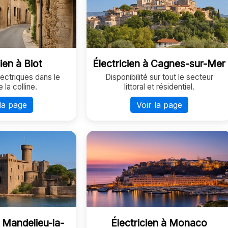
ien à Biot
Électricien à Cagnes-sur-Mer
ectriques dans le
Disponibilité sur tout le secteur
 la colline.
littoral et résidentiel.
la page
Voir la page
à Mandelieu-la-
Électricien à Monaco