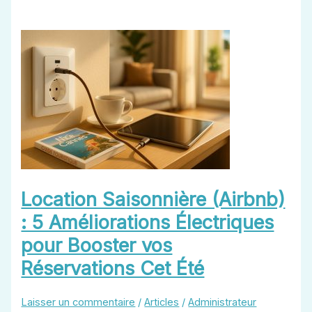
borne
de
recharge
à
Cannes
Location Saisonnière (Airbnb)
: 5 Améliorations Électriques
pour Booster vos
Réservations Cet Été
Laisser un commentaire
/
Articles
/
Administrateur