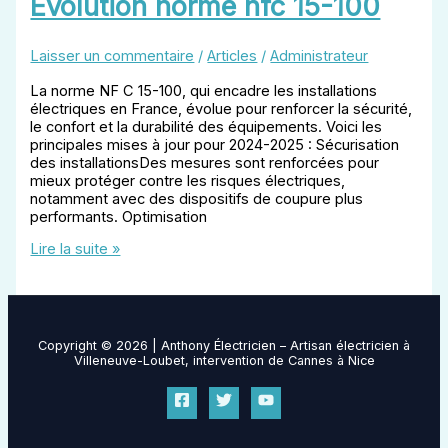
Evolution norme nfc 15-100
Laisser un commentaire
/
Articles
/
Administrateur
La norme NF C 15-100, qui encadre les installations
électriques en France, évolue pour renforcer la sécurité,
le confort et la durabilité des équipements. Voici les
principales mises à jour pour 2024-2025 : Sécurisation
des installationsDes mesures sont renforcées pour
mieux protéger contre les risques électriques,
notamment avec des dispositifs de coupure plus
performants. Optimisation
Evolution
Lire la suite »
norme
nfc
15-
100
Copyright © 2026 | Anthony Électricien – Artisan électricien à
Villeneuve-Loubet, intervention de Cannes à Nice