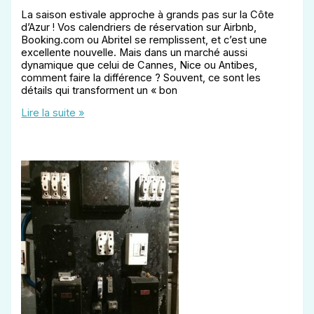
La saison estivale approche à grands pas sur la Côte
d’Azur ! Vos calendriers de réservation sur Airbnb,
Booking.com ou Abritel se remplissent, et c’est une
excellente nouvelle. Mais dans un marché aussi
dynamique que celui de Cannes, Nice ou Antibes,
comment faire la différence ? Souvent, ce sont les
détails qui transforment un « bon
Location
Lire la suite »
Saisonnière
(Airbnb)
:
5
Améliorations
Électriques
pour
Booster
vos
Réservations
Cet
Été