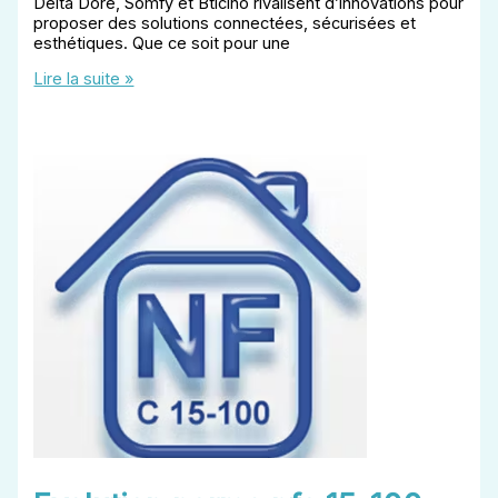
Delta Dore, Somfy et Bticino rivalisent d’innovations pour
proposer des solutions connectées, sécurisées et
esthétiques. Que ce soit pour une
Éclairage
Lire la suite »
et
confort
électrique
2025