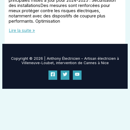
principales mises à jour pour 2024-2025 : Sécurisation
des installationsDes mesures sont renforcées pour
mieux protéger contre les risques électriques,
notamment avec des dispositifs de coupure plus
performants. Optimisation
Evolution
Lire la suite »
norme
nfc
15-
100
Copyright © 2026 | Anthony Électricien – Artisan électricien à
Villeneuve-Loubet, intervention de Cannes à Nice